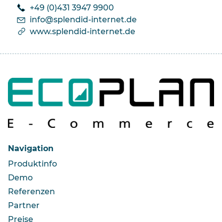
+49 (0)431 3947 9900
nf
spl
nd
d-
nt
rn
t
d
www.splendid-internet.de
Navigation
Produktinfo
Demo
Referenzen
Partner
Preise