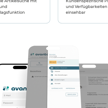
le Artikelsuche mit
Kundenspezifische P
 und
und Verfügbarkeiten 
lagsfunktion
einsehbar