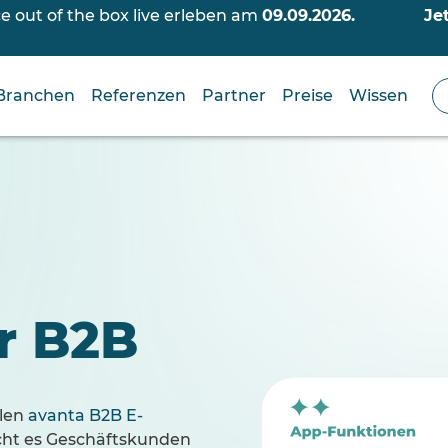
out of the box live erleben am
09.09.2026.
Je
Branchen
Referenzen
Partner
Preise
Wissen
ür B2B
alen
avanta B2B E-
icht es Geschäftskunden