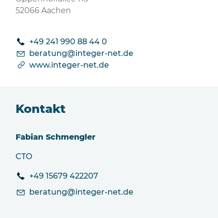
52066 Aachen
+49 241 990 88 44 0
b
r
t
ng
nt
g
r-n
t
d
www.integer-net.de
Kontakt
Fabian Schmengler
CTO
+49 15679 422207
b
r
t
ng
nt
g
r-n
t
d